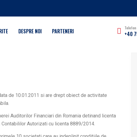
Telefon
RITE
DESPRE NOI
PARTENERI
+40 7
 data de 10.01.2011 si are drept obiect de activitate
bila.
rei Auditorilor Financiari din Romania detinand licenta
 Contabililor Autorizati cu licenta 8889/2014.
primele 10 societati care au indeplinit conditiile de