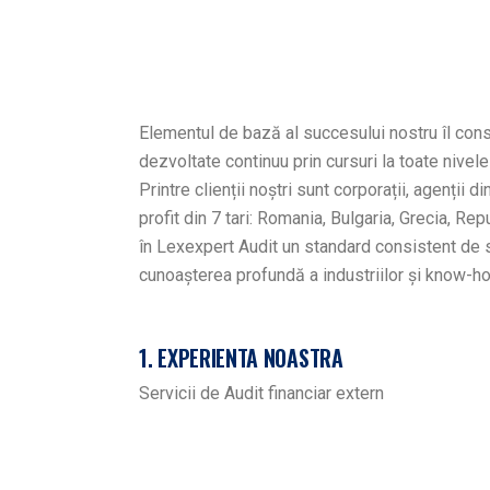
Elementul de bază al succesului nostru îl const
dezvoltate continuu prin cursuri la toate nivelel
Printre clienții noștri sunt corporații, agenții d
profit din 7 tari: Romania, Bulgaria, Grecia, R
în Lexexpert Audit un standard consistent de s
cunoașterea profundă a industriilor și know-ho
1. EXPERIENTA NOASTRA
Servicii de Audit financiar extern