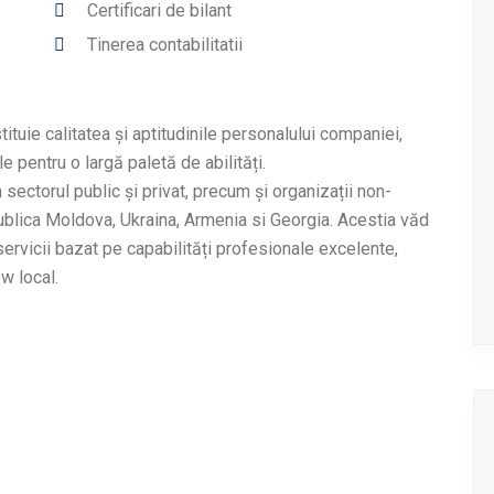
Certificari de bilant
Tinerea contabilitatii
ituie calitatea și aptitudinile personalului companiei,
e pentru o largă paletă de abilități.
in sectorul public și privat, precum și organizații non-
epublica Moldova, Ukraina, Armenia si Georgia. Acestia văd
ervicii bazat pe capabilități profesionale excelente,
w local.